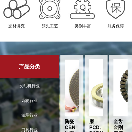
选材讲究
领先工艺
类别丰富
服务保障
产品分类
发动机行业
齿轮行业
轴承行业
陶瓷
磨
全齿
CBN
PCD、
金刚
刀具行业