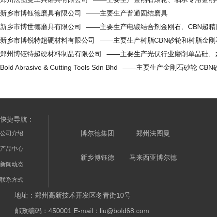
新乡市博钰德磨具有限公司
——主要生产普通固结磨具
新乡市博世德磨具有限公司
——主要生产电镀结合剂金刚石、CBN超精
新乡市博锐特超硬材料有限公司
——主要生产树脂CBN砂轮和树脂金刚
郑州博钰特超硬材料制品有限公司
——主要生产光伏行业磨削单晶硅、
Bold Abrasive & Cutting Tools Sdn Bhd
——主要生产金刚石砂轮 CBN
快捷导航：
博尔德集团
郑州法图曼
公司介绍
产品中心
新乡博钰德
马来西亚博尔德
新闻动态
联系方式
地址：郑州高新技术开发区冬青街10号
邮政编码：450001 E-mail：liu@bold68.com