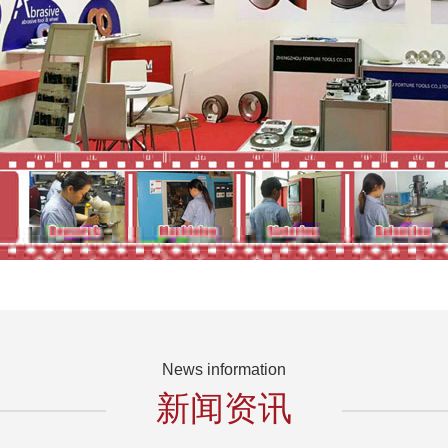
News information
新闻资讯